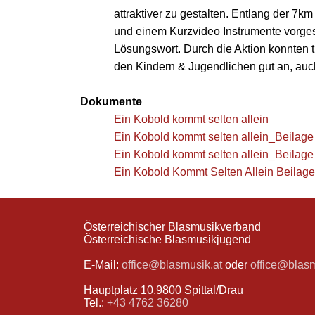
attraktiver zu gestalten. Entlang der 7
und einem Kurzvideo Instrumente vorge
Lösungswort. Durch die Aktion konnten 
den Kindern & Jugendlichen gut an, au
Dokumente
Ein Kobold kommt selten allein
Ein Kobold kommt selten allein_Beilage
Ein Kobold kommt selten allein_Beilage
Ein Kobold Kommt Selten Allein Beilage
Österreichischer Blasmusikverband
Österreichische Blasmusikjugend
E-Mail:
office@blasmusik.at
oder
office@blas
Hauptplatz 10,9800 Spittal/Drau
Tel.:
+43 4762 36280