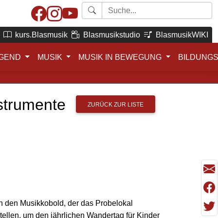
kurs.Blasmusik
Blasmusikstudio
BlasmusikWIKI
GEND
MUSIK
MUSIK IN BEWEGUNG
BILDUNG
nstrumente
ZURÜCK ZUR LISTE
ch den Musikkobold, der das Probelokal
tellen, um den jährlichen Wandertag für Kinder