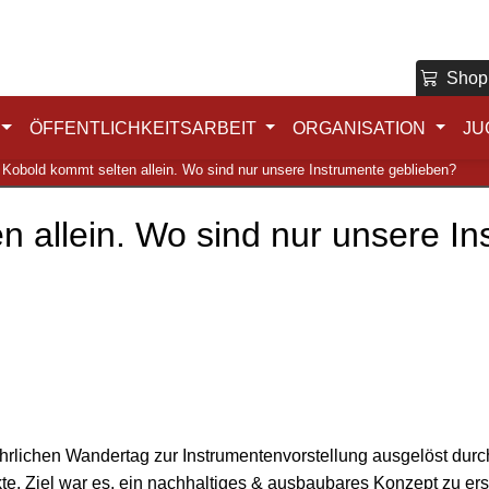
Shop
ÖFFENTLICHKEITSARBEIT
ORGANISATION
JU
 Kobold kommt selten allein. Wo sind nur unsere Instrumente geblieben?
n allein. Wo sind nur unsere I
ährlichen Wandertag zur Instrumentenvorstellung ausgelöst dur
kte. Ziel war es, ein nachhaltiges & ausbaubares Konzept zu ers