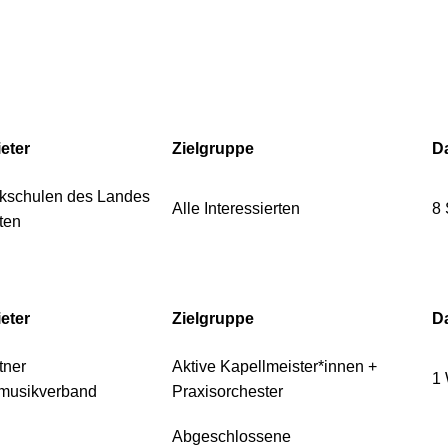
eter
Zielgruppe
D
kschulen des Landes
Alle Interessierten
8
ten
eter
Zielgruppe
D
tner
Aktive Kapellmeister*innen +
1
musikverband
Praxisorchester
Abgeschlossene