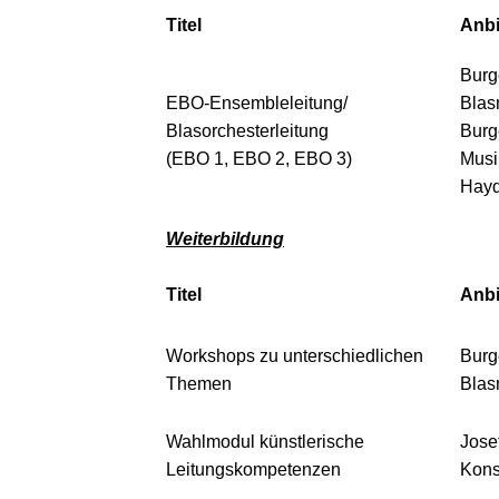
Titel
Anbi
Burg
EBO-Ensembleleitung/
Blas
Blasorchesterleitung
Burg
(EBO 1, EBO 2, EBO 3)
Musi
Hayd
Weiterbildung
Titel
Anbi
Workshops zu unterschiedlichen
Burg
Themen
Blas
Wahlmodul künstlerische
Jose
Leitungskompetenzen
Kons