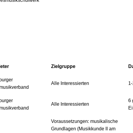
esmusikschulwerk
eter
Zielgruppe
D
burger
Alle Interessierten
1-
musikverband
burger
6 
Alle Interessierten
musikverband
Ei
Voraussetzungen: musikalische
Grundlagen (Musikkunde II am