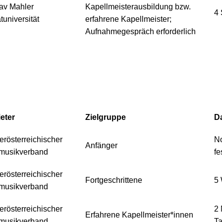
av Mahler
Kapellmeisterausbildung bzw.
4
tuniversität
erfahrene Kapellmeister;
Aufnahmegespräch erforderlich
eter
Zielgruppe
D
erösterreichischer
No
Anfänger
musikverband
fe
erösterreichischer
Fortgeschrittene
5
musikverband
erösterreichischer
2 
Erfahrene Kapellmeister*innen
musikverband
T