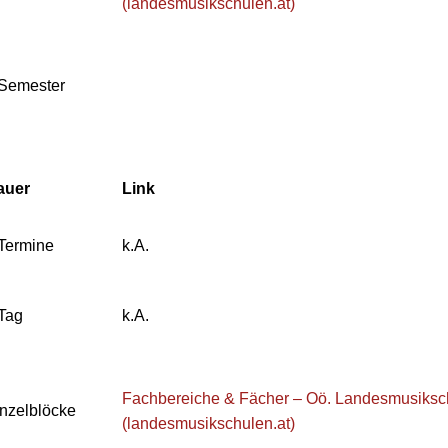
(landesmusikschulen.at)
 Semester
auer
Link
Termine
k.A.
Tag
k.A.
Fachbereiche & Fächer – Oö. Landesmusiksc
nzelblöcke
(landesmusikschulen.at)