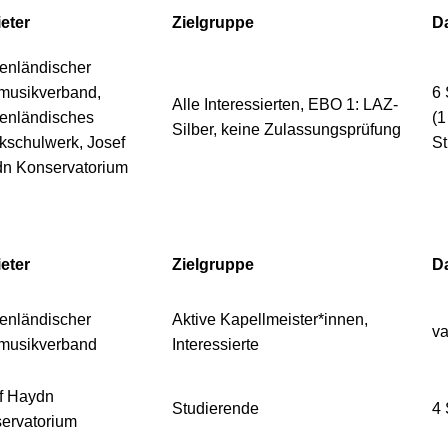
eter
Zielgruppe
D
enländischer
musikverband,
6
Alle Interessierten, EBO 1: LAZ-
enländisches
(1
Silber, keine Zulassungsprüfung
kschulwerk, Josef
St
n Konservatorium
eter
Zielgruppe
D
enländischer
Aktive Kapellmeister*innen,
va
musikverband
Interessierte
f Haydn
Studierende
4
ervatorium