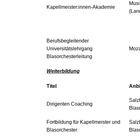
Mus
Kapellmeister:innen-Akademie
(Lan
Berufsbegleitender
Universitätslehrgang
Moza
Blasorchesterleitung
Weiterbildung
Titel
Anbi
Salz
Dirigenten Coaching
Blas
Fortbildung für Kapellmeister und
Salz
Blasorchester
Blas