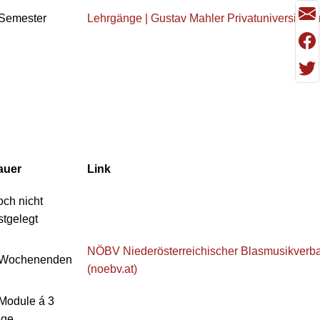
 Semester
Lehrgänge | Gustav Mahler Privatuniversität f
auer
Link
ch nicht
stgelegt
NÖBV Niederösterreichischer Blasmusikverban
 Wochenenden
(noebv.at)
Module á 3
age