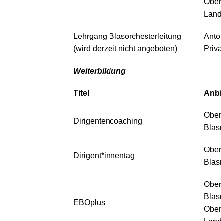
Ober
Land
Lehrgang Blasorchesterleitung
Anto
(wird derzeit nicht angeboten)
Priva
Weiterbildung
Titel
Anbi
Ober
Dirigentencoaching
Blas
Ober
Dirigent*innentag
Blas
Ober
Blas
EBOplus
Ober