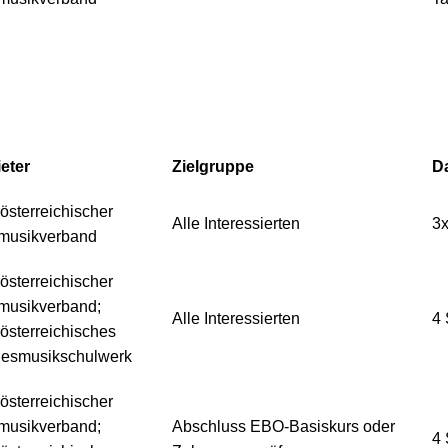
eter
Zielgruppe
D
österreichischer
Alle Interessierten
3
musikverband
österreichischer
musikverband;
Alle Interessierten
4
österreichisches
esmusikschulwerk
österreichischer
musikverband;
Abschluss EBO-Basiskurs oder
4