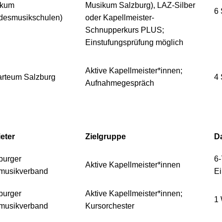
ikum
Musikum Salzburg), LAZ-Silber
6
desmusikschulen)
oder Kapellmeister-
Schnupperkurs PLUS;
Einstufungsprüfung möglich
Aktive Kapellmeister*innen;
rteum Salzburg
4
Aufnahmegespräch
eter
Zielgruppe
D
burger
6-
Aktive Kapellmeister*innen
musikverband
Ei
burger
Aktive Kapellmeister*innen;
1
musikverband
Kursorchester