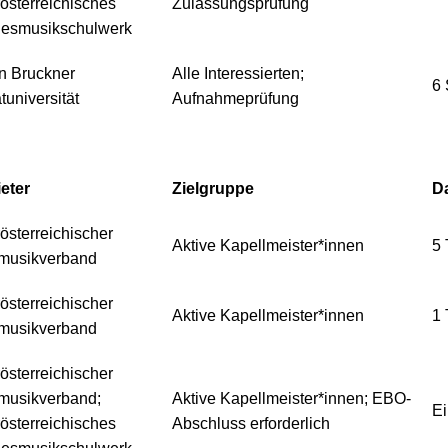
österreichisches
Zulassungsprüfung
esmusikschulwerk
n Bruckner
Alle Interessierten;
6
tuniversität
Aufnahmeprüfung
eter
Zielgruppe
D
österreichischer
Aktive Kapellmeister*innen
5 
musikverband
österreichischer
Aktive Kapellmeister*innen
1 
musikverband
österreichischer
musikverband;
Aktive Kapellmeister*innen; EBO-
Ei
österreichisches
Abschluss erforderlich