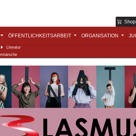
Shop
ÖFFENTLICHKEITSARBEIT
ORGANISATION
JU
Literatur
ermärsche