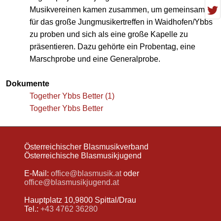
Musikvereinen kamen zusammen, um gemeinsam
für das große Jungmusikertreffen in Waidhofen/Ybbs
zu proben und sich als eine große Kapelle zu
präsentieren. Dazu gehörte ein Probentag, eine
Marschprobe und eine Generalprobe.
Dokumente
Together Ybbs Better (1)
Together Ybbs Better
Österreichischer Blasmusikverband
Österreichische Blasmusikjugend
E-Mail:
office@blasmusik.at
oder
office@blasmusikjugend.at
Hauptplatz 10,9800 Spittal/Drau
Tel.:
+43 4762 36280