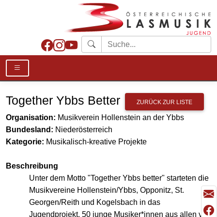
Together Ybbs Better
ZURÜCK ZUR LISTE
Organisation:
Musikverein Hollenstein an der Ybbs
Bundesland:
Niederösterreich
Kategorie:
Musikalisch-kreative Projekte
Beschreibung
Unter dem Motto "Together Ybbs better" starteten die
Musikvereine Hollenstein/Ybbs, Opponitz, St.
Georgen/Reith und Kogelsbach in das
Jugendprojekt. 50 junge Musiker*innen aus allen vier