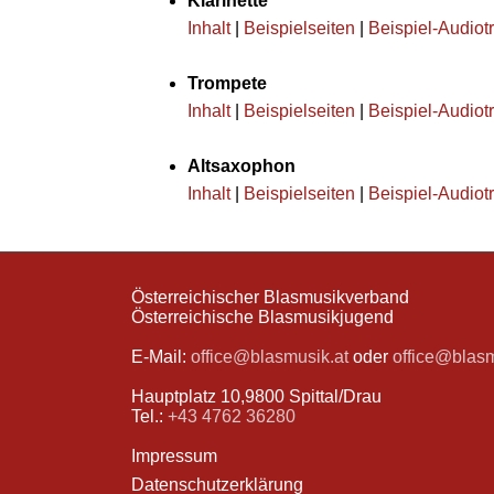
Klarinette
Inhalt
|
Beispielseiten
|
Beispiel-Audiot
Trompete
Inhalt
|
Beispielseiten
|
Beispiel-Audiot
Altsaxophon
Inhalt
|
Beispielseiten
|
Beispiel-Audiot
Österreichischer Blasmusikverband
Österreichische Blasmusikjugend
E-Mail:
office@blasmusik.at
oder
office@blas
Hauptplatz 10,9800 Spittal/Drau
Tel.:
+43 4762 36280
Impressum
Datenschutzerklärung