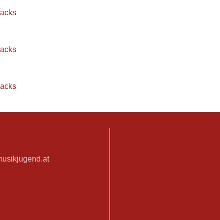
racks
racks
racks
musikjugend.at