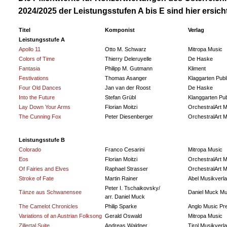
2024/2025 der Leistungsstufen A bis E sind hier ersicht
Titel
Komponist
Verlag
Leistungsstufe A
Apollo 11
Otto M. Schwarz
Mitropa Music
Colors of Time
Thierry Deleruyelle
De Haske
Fantasia
Philipp M. Gutmann
Kliment
Festivations
Thomas Asanger
Klaggarten Publ
Four Old Dances
Jan van der Roost
De Haske
Into the Future
Stefan Grübl
Klanggarten Pub
Lay Down Your Arms
Florian Moitzi
OrchestralArt M
The Cunning Fox
Peter Diesenberger
OrchestralArt M
Leistungsstufe B
Colorado
Franco Cesarini
Mitropa Music
Eos
Florian Moitzi
OrchestralArt M
Of Fairies and Elves
Raphael Strasser
OrchestralArt M
Stroke of Fate
Martin Rainer
Abel Musikverl
Peter I. Tschaikovsky/
Tänze aus Schwanensee
Daniel Muck Mu
arr. Daniel Muck
The Camelot Chronicles
Philip Sparke
Anglo Music Pr
Variations of an Austrian Folksong
Gerald Oswald
Mitropa Music
Zillertal Suite
Andreas Waldner
Tirol Musikverl