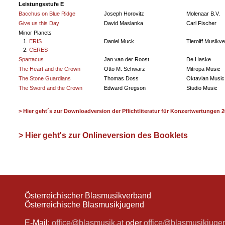
Leistungsstufe E
Bacchus on Blue Ridge
Joseph Horovitz
Molenaar B.V.
Give us this Day
David Maslanka
Carl Fischer
Minor Planets
1.
ERIS
Daniel Muck
Tierolff Musikve
2.
CERES
Spartacus
Jan van der Roost
De Haske
The Heart and the Crown
Otto M. Schwarz
Mitropa Music
The Stone Guardians
Thomas Doss
Oktavian Music
The Sword and the Crown
Edward Gregson
Studio Music
> Hier geht´s zur Downloadversion der Pflichtliteratur für Konzertwertungen
> Hier geht's zur Onlineversion des Booklets
Österreichischer Blasmusikverband
Österreichische Blasmusikjugend
E-Mail:
office@blasmusik.at
oder
office@blasmusikjugen