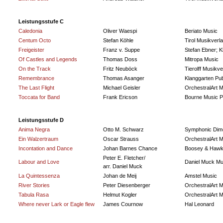
Leistungsstufe C
Caledonia
Oliver Waespi
Beriato Music
Centum Octo
Stefan Köhle
Tirol Musikverl
Freigeister
Franz v. Suppe
Stefan Ebner; K
Of Castles and Legends
Thomas Doss
Mitropa Music
On the Track
Fritz Neuböck
Tierolff Musikve
Remembrance
Thomas Asanger
Klanggarten Pub
The Last Flight
Michael Geisler
OrchestralArt M
Toccata for Band
Frank Ericson
Bourne Music P
Leistungsstufe D
Anima Negra
Otto M. Schwarz
Symphonic Dime
Ein Walzertraum
Oscar Strauss
OrchestralArt M
Incontation and Dance
Johan Barnes Chance
Boosey & Haw
Peter E. Fletcher/
Labour and Love
Daniel Muck Mu
arr. Daniel Muck
La Quintessenza
Johan de Meij
Amstel Music
River Stories
Peter Diesenberger
OrchestralArt M
Tabula Rasa
Helmut Kogler
OrchestralArt M
Where never Lark or Eagle flew
James Cournow
Hal Leonard